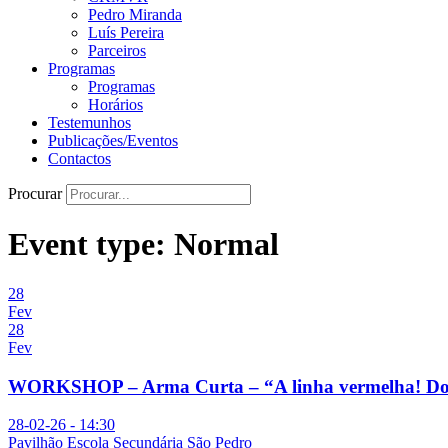
Pedro Miranda
Luís Pereira
Parceiros
Programas
Programas
Horários
Testemunhos
Publicações/Eventos
Contactos
Procurar
Event type:
Normal
28
Fev
28
Fev
WORKSHOP – Arma Curta – “A linha vermelha! Do co
28-02-26 - 14:30
Pavilhão Escola Secundária São Pedro