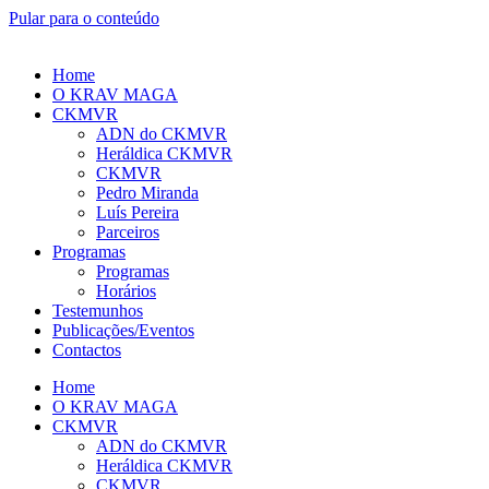
Pular para o conteúdo
Home
O KRAV MAGA
CKMVR
ADN do CKMVR
Heráldica CKMVR
CKMVR
Pedro Miranda
Luís Pereira
Parceiros
Programas
Programas
Horários
Testemunhos
Publicações/Eventos
Contactos
Home
O KRAV MAGA
CKMVR
ADN do CKMVR
Heráldica CKMVR
CKMVR