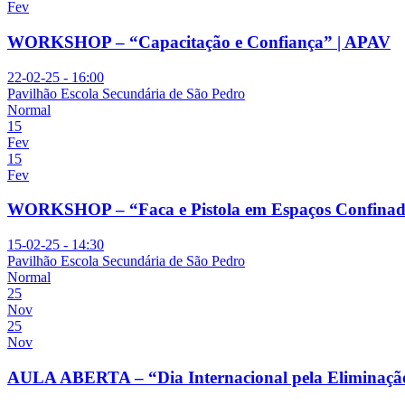
Fev
WORKSHOP – “Capacitação e Confiança” | APAV
22-02-25 - 16:00
Pavilhão Escola Secundária de São Pedro
Normal
15
Fev
15
Fev
WORKSHOP – “Faca e Pistola em Espaços Confinad
15-02-25 - 14:30
Pavilhão Escola Secundária de São Pedro
Normal
25
Nov
25
Nov
AULA ABERTA – “Dia Internacional pela Eliminação 