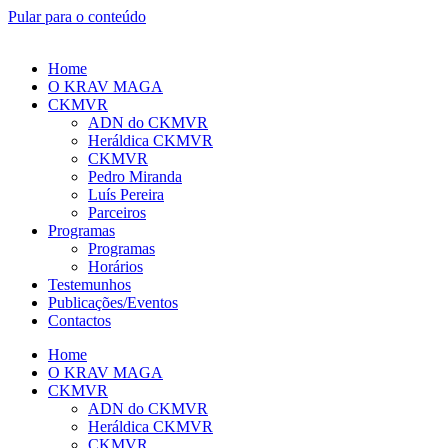
Pular para o conteúdo
Home
O KRAV MAGA
CKMVR
ADN do CKMVR
Heráldica CKMVR
CKMVR
Pedro Miranda
Luís Pereira
Parceiros
Programas
Programas
Horários
Testemunhos
Publicações/Eventos
Contactos
Home
O KRAV MAGA
CKMVR
ADN do CKMVR
Heráldica CKMVR
CKMVR