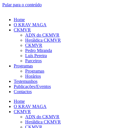
Pular para o conteúdo
Home
O KRAV MAGA
CKMVR
ADN do CKMVR
Heráldica CKMVR
CKMVR
Pedro Miranda
Luís Pereira
Parceiros
Programas
Programas
Horários
Testemunhos
Publicações/Eventos
Contactos
Home
O KRAV MAGA
CKMVR
ADN do CKMVR
Heráldica CKMVR
CKMVR