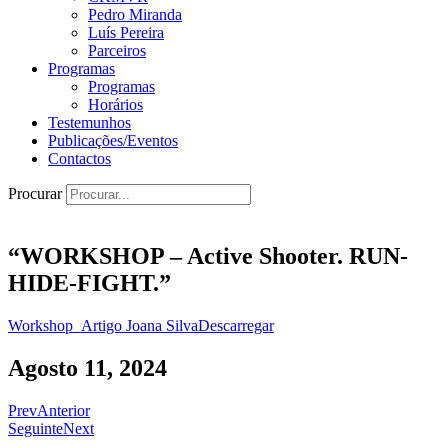
Pedro Miranda
Luís Pereira
Parceiros
Programas
Programas
Horários
Testemunhos
Publicações/Eventos
Contactos
Procurar
“WORKSHOP – Active Shooter. RUN-
HIDE-FIGHT.”
Workshop_Artigo Joana Silva
Descarregar
Agosto 11, 2024
Prev
Anterior
Seguinte
Next