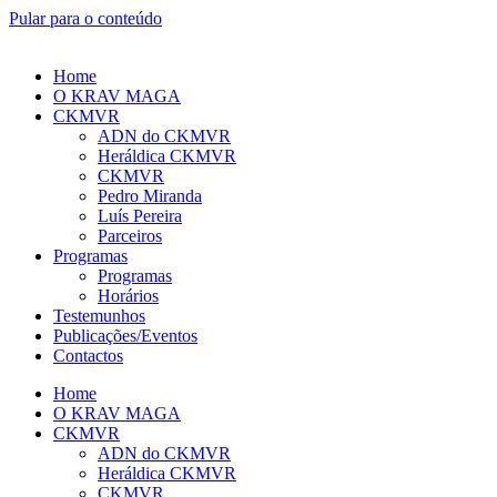
Pular para o conteúdo
Home
O KRAV MAGA
CKMVR
ADN do CKMVR
Heráldica CKMVR
CKMVR
Pedro Miranda
Luís Pereira
Parceiros
Programas
Programas
Horários
Testemunhos
Publicações/Eventos
Contactos
Home
O KRAV MAGA
CKMVR
ADN do CKMVR
Heráldica CKMVR
CKMVR