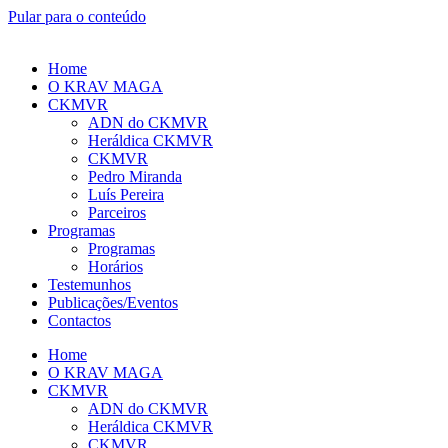
Pular para o conteúdo
Home
O KRAV MAGA
CKMVR
ADN do CKMVR
Heráldica CKMVR
CKMVR
Pedro Miranda
Luís Pereira
Parceiros
Programas
Programas
Horários
Testemunhos
Publicações/Eventos
Contactos
Home
O KRAV MAGA
CKMVR
ADN do CKMVR
Heráldica CKMVR
CKMVR