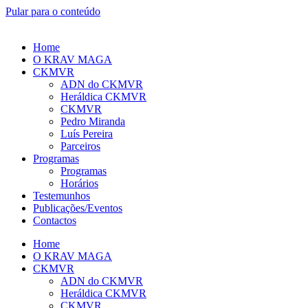
Pular para o conteúdo
Home
O KRAV MAGA
CKMVR
ADN do CKMVR
Heráldica CKMVR
CKMVR
Pedro Miranda
Luís Pereira
Parceiros
Programas
Programas
Horários
Testemunhos
Publicações/Eventos
Contactos
Home
O KRAV MAGA
CKMVR
ADN do CKMVR
Heráldica CKMVR
CKMVR