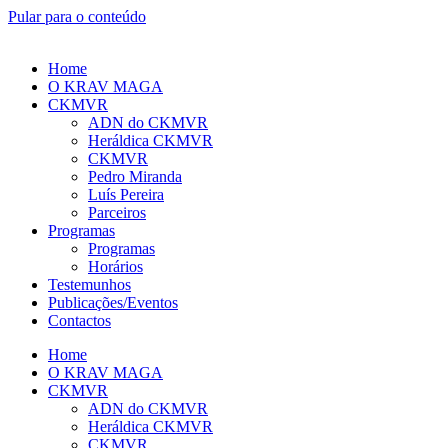
Pular para o conteúdo
Home
O KRAV MAGA
CKMVR
ADN do CKMVR
Heráldica CKMVR
CKMVR
Pedro Miranda
Luís Pereira
Parceiros
Programas
Programas
Horários
Testemunhos
Publicações/Eventos
Contactos
Home
O KRAV MAGA
CKMVR
ADN do CKMVR
Heráldica CKMVR
CKMVR