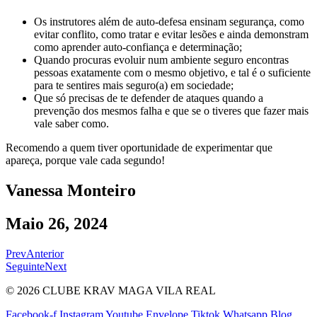
Os instrutores além de auto-defesa ensinam segurança, como
evitar conflito, como tratar e evitar lesões e ainda demonstram
como aprender auto-confiança e determinação;
Quando procuras evoluir num ambiente seguro encontras
pessoas exatamente com o mesmo objetivo, e tal é o suficiente
para te sentires mais seguro(a) em sociedade;
Que só precisas de te defender de ataques quando a
prevenção dos mesmos falha e que se o tiveres que fazer mais
vale saber como.
Recomendo a quem tiver oportunidade de experimentar que
apareça, porque vale cada segundo!
Vanessa Monteiro
Maio 26, 2024
Prev
Anterior
Seguinte
Next
© 2026 CLUBE KRAV MAGA VILA REAL
Facebook-f
Instagram
Youtube
Envelope
Tiktok
Whatsapp
Blog