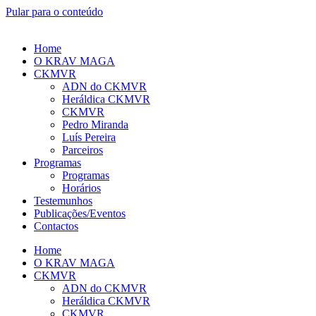
Pular para o conteúdo
Home
O KRAV MAGA
CKMVR
ADN do CKMVR
Heráldica CKMVR
CKMVR
Pedro Miranda
Luís Pereira
Parceiros
Programas
Programas
Horários
Testemunhos
Publicações/Eventos
Contactos
Home
O KRAV MAGA
CKMVR
ADN do CKMVR
Heráldica CKMVR
CKMVR