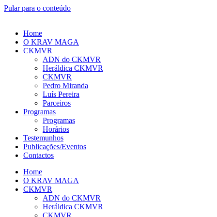
Pular para o conteúdo
Home
O KRAV MAGA
CKMVR
ADN do CKMVR
Heráldica CKMVR
CKMVR
Pedro Miranda
Luís Pereira
Parceiros
Programas
Programas
Horários
Testemunhos
Publicações/Eventos
Contactos
Home
O KRAV MAGA
CKMVR
ADN do CKMVR
Heráldica CKMVR
CKMVR