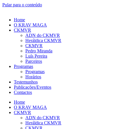
Pular para o conteúdo
Home
O KRAV MAGA
CKMVR
ADN do CKMVR
Heráldica CKMVR
CKMVR
Pedro Miranda
Luís Pereira
Parceiros
Programas
Programas
Horários
Testemunhos
Publicações/Eventos
Contactos
Home
O KRAV MAGA
CKMVR
ADN do CKMVR
Heráldica CKMVR
CKMVR