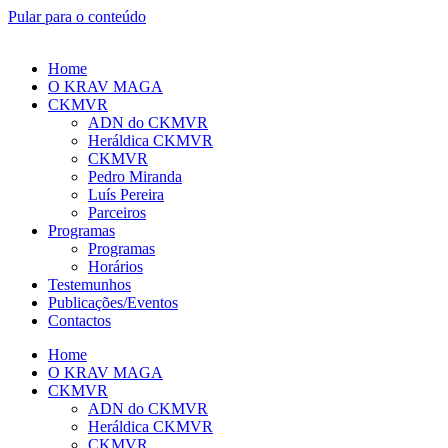
Pular para o conteúdo
Home
O KRAV MAGA
CKMVR
ADN do CKMVR
Heráldica CKMVR
CKMVR
Pedro Miranda
Luís Pereira
Parceiros
Programas
Programas
Horários
Testemunhos
Publicações/Eventos
Contactos
Home
O KRAV MAGA
CKMVR
ADN do CKMVR
Heráldica CKMVR
CKMVR