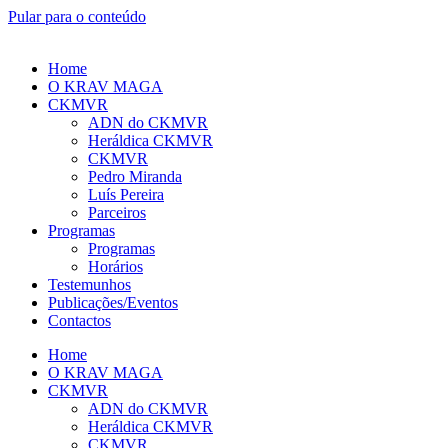
Pular para o conteúdo
Home
O KRAV MAGA
CKMVR
ADN do CKMVR
Heráldica CKMVR
CKMVR
Pedro Miranda
Luís Pereira
Parceiros
Programas
Programas
Horários
Testemunhos
Publicações/Eventos
Contactos
Home
O KRAV MAGA
CKMVR
ADN do CKMVR
Heráldica CKMVR
CKMVR